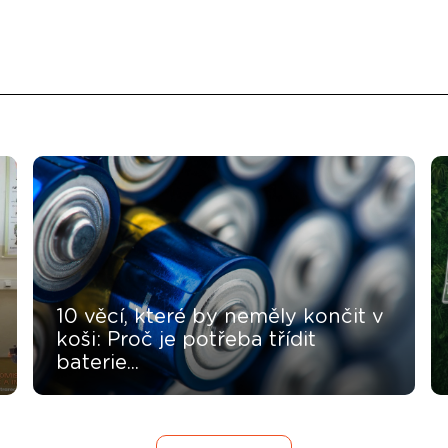
10 věcí, které by neměly končit v
koši: Proč je potřeba třídit
baterie...