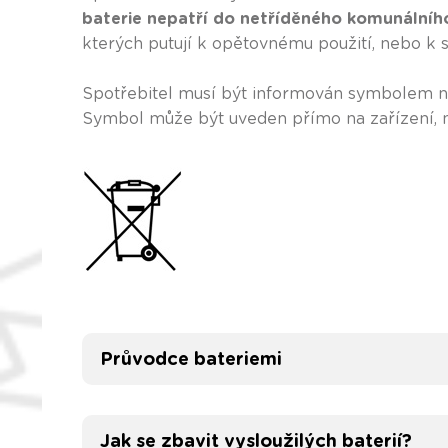
baterie nepatří do netříděného komunální
kterých putují k opětovnému použití, nebo k 
Spotřebitel musí být informován symbolem ní
Symbol může být uveden přímo na zařízení, na
Průvodce bateriemi
Jak se zbavit vysloužilých baterií?